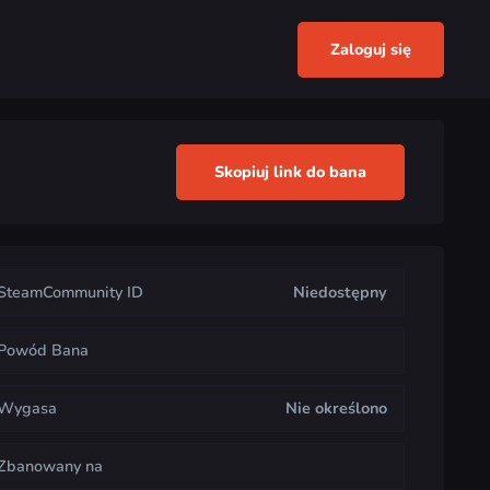
Zaloguj się
Skopiuj link do bana
SteamCommunity ID
Niedostępny
Powód Bana
Wygasa
Nie określono
Zbanowany na