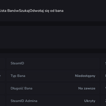
Lista Banów
Szukaj
Odwołaj się od bana
SteamID
y
Typ Bana
Niedostępny
Długość Bana
Na zawsze
SteamID Admina
Ukryty